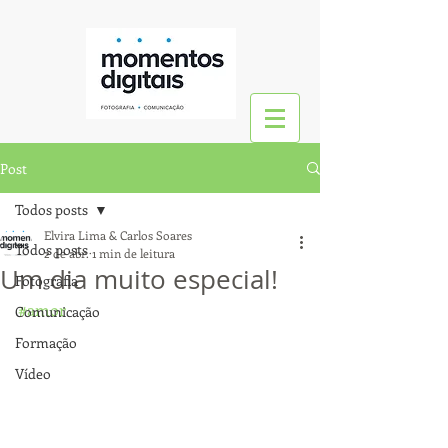
Post
Todos posts
Elvira Lima & Carlos Soares
Todos posts
2 de abr.
1 min de leitura
Um dia muito especial!
Fotografia
#amor
Comunicação
Formação
Vídeo