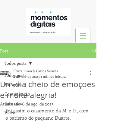
Post
Todos posts
Elvira Lima & Carlos Soares
Todos posts
4 de jan. de 2023
1 min de leitura
Um dia cheio de emoções
Fotografia
e muita alegria!
Comunicação
Formação
Atualizado:
6 de ago. de 2023
Foi assim o casamento da M. e D., com 
Vídeo
o batismo do pequeno Duarte.