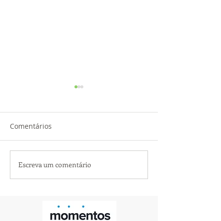
Comentários
A alegria descontraída!
Escreva um comentário
Quatro anos de
feliz enlace...