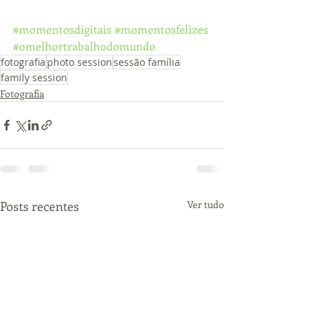
#momentosdigitais
#momentosfelizes
#omelhortrabalhodomundo
fotografia
photo session
sessão família
family session
Fotografia
Posts recentes
Ver tudo