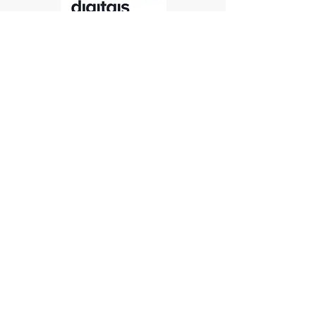
Rua Vasco da Gama, lote 2D -rc Esq -
Urbanização dos Plátanos Alferrarede
2200-062
ABRANTES
Email:
momentosdigitaisabrantes@gmail.com
© 2024 por Momentos Digitais
(Marca Registada)