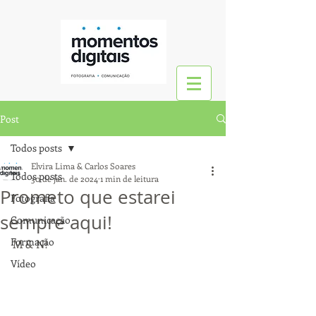
Post
Todos posts
Elvira Lima & Carlos Soares
Todos posts
30 de jan. de 2024
1 min de leitura
Prometo que estarei
Fotografia
sempre aqui!
Comunicação
Formação
M & N! 
Vídeo