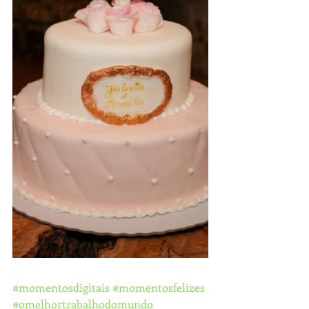
#momentosdigitais
#momentosfelizes
#omelhortrabalhodomundo