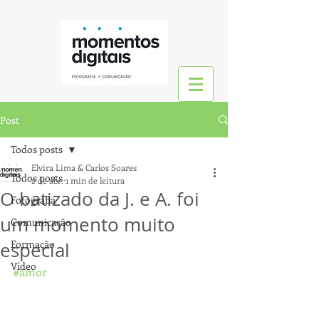
Post
Todos posts
Elvira Lima & Carlos Soares
Todos posts
2 de abr.
1 min de leitura
O batizado da J. e A. foi
Fotografia
um momento muito
Comunicação
Formação
especial
Vídeo
#amor