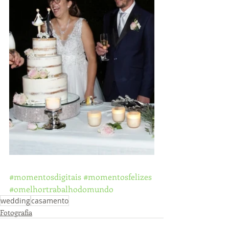
#momentosdigitais
#momentosfelizes
#omelhortrabalhodomundo
wedding
casamento
Fotografia