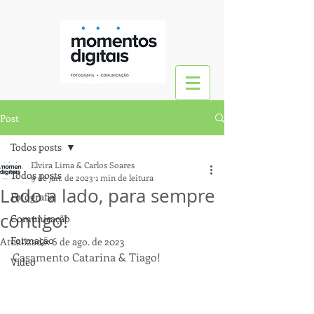
Post
Todos posts
Elvira Lima & Carlos Soares
Todos posts
9 de jan. de 2023
1 min de leitura
Lado a lado, para sempre
Fotografia
contigo!
Comunicação
Formação
Atualizado:
6 de ago. de 2023
Casamento Catarina & Tiago! 
Vídeo