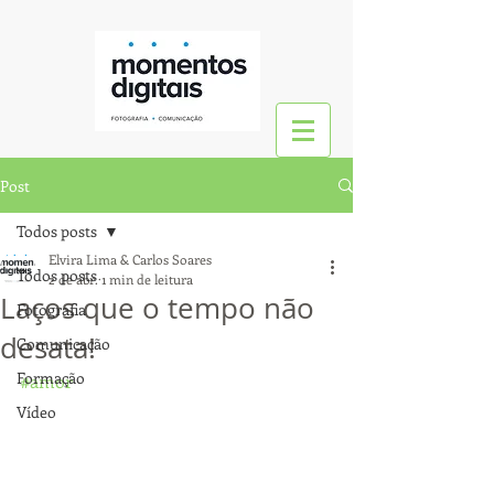
Post
Todos posts
Elvira Lima & Carlos Soares
Todos posts
2 de abr.
1 min de leitura
Laços que o tempo não
Fotografia
desata!
Comunicação
Formação
#amor
Vídeo