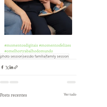
#momentosdigitais
#momentosfelizes
#omelhortrabalhodomundo
photo session
sessão família
family session
Posts recentes
Ver tudo