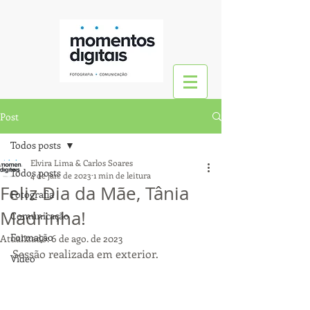
Post
Todos posts
Elvira Lima & Carlos Soares
Todos posts
4 de jan. de 2023
1 min de leitura
Feliz Dia da Mãe, Tânia
Fotografia
Madrinha!
Comunicação
Formação
Atualizado:
6 de ago. de 2023
Sessão realizada em exterior.
Vídeo