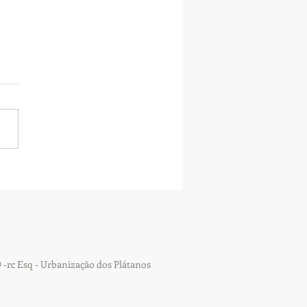
ro anos depois do feliz
e...
 -rc Esq - Urbanização dos Plátanos