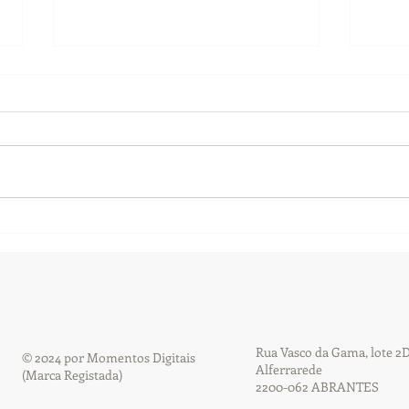
A alegria descontraída!
Quat
enlac
Rua Vasco da Gama, lote 2D
© 2024 por Momentos Digitais
Alferrarede
(Marca Registada)
2200-062 ABRANTES