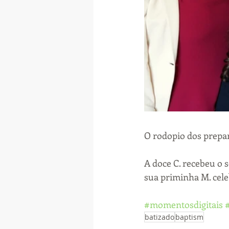
O rodopio dos prepar
A doce C. recebeu o 
sua priminha M. cel
#momentosdigitais
batizado
baptism