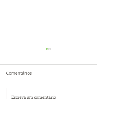
Comentários
Sobre dias felizes!
Escreva um comentário
O amor entrela
cada olhar