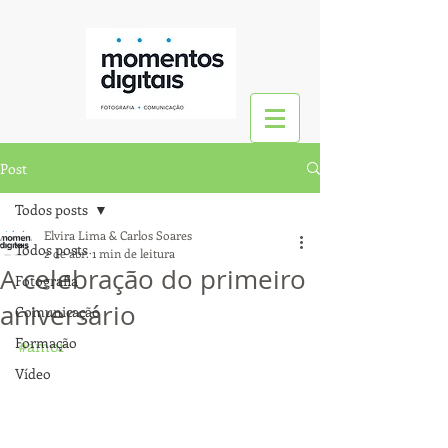
Post
Todos posts
Elvira Lima & Carlos Soares
Todos posts
2 de abr.
1 min de leitura
A celebração do primeiro
Fotografia
aniversário
Comunicação
Formação
#amor
Vídeo