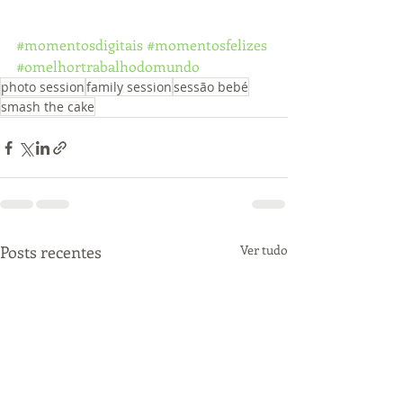
#momentosdigitais
#momentosfelizes
#omelhortrabalhodomundo
photo session
family session
sessão bebé
smash the cake
Posts recentes
Ver tudo